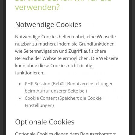
47.175 Besucher auf der 35.
verwenden?
ChamlandSchau
Notwendige Cookies
47.175 - diese Zahl hat die Auswertung der
Zählmatten ergeben, die wir dieses Jahr installiert
Notwendige Cookies helfen dabei, eine Webseite
hatten. Die Kontaktmatten lagen an den drei
nutzbar zu machen, indem sie Grundfunktionen
Eingängen zum Messezelt und haben jeden
wie Seitennavigation und Zugriff auf sichere
Einzelnen, der das Zelt betreten hat, registriert.
Bereiche der Webseite ermöglichen. Die Webseite
Friedrich Zenk traf mit seiner Schätzung von 48.000
kann ohne diese Cookies nicht richtig
Besuchern auf der ChamlandSchau somit ins
funktionieren.
Schwarze. Sonntag war mit 19.089 der
PHP Session (Behält Benutzereinstellungen
besucherstärkste Tag. Nachfolgend Samstag mit
beim Aufruf unserer Seite bei)
11.470 Besuchern, Montag mit 10.094 und Freitag
Cookie Consent (Speichert die Cookie
mit 6.522.
Einstellungen)
Optionale Cookies
Weiterlesen …
Optionale Cookies dienen dem Benutzerkomfort