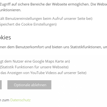
Zugriff auf sichere Bereiche der Webseite ermöglichen. Die Webs
funktionieren.
ält Benutzereinstellungen beim Aufruf unserer Seite bei)
peichert die Cookie Einstellungen)
kies
enen dem Benutzerkomfort und bieten uns Statistikfunktionen, u
gt dem Nutzer eine Google Maps Karte an)
LINE-JAHRESMESSEN
ÜBER UNS
(Statistik Funktionen für unsere Webseite)
 das Anzeigen von YouTube Videos auf unserer Seite)
amlandSchau24
Veranstalter
Optionale ablehnen
amlandVital24
Messe-News
amlandBau24
Medienspiegel
amlandCareer24
Facebook
en zum
Datenschutz
Instagram