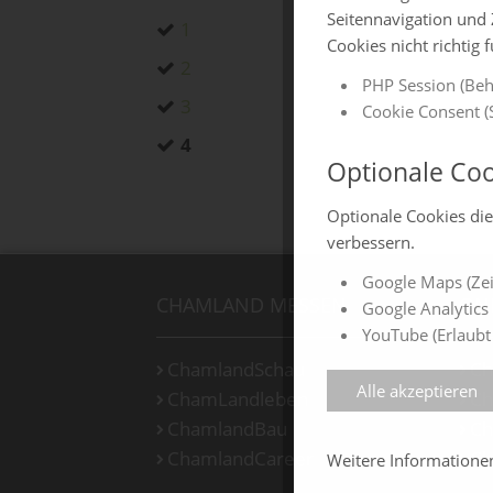
Seitennavigation und 
1
Cookies nicht richtig 
2
PHP Session (Beh
3
Cookie Consent (S
4
Optionale Coo
Optionale Cookies di
verbessern.
Google Maps (Zei
CHAMLAND MESSEN
ON
Google Analytics 
YouTube (Erlaubt
ChamlandSchau
Ch
Alle akzeptieren
ChamLandleben
Ch
ChamlandBau
Ch
ChamlandCareer
Ch
Weitere Information