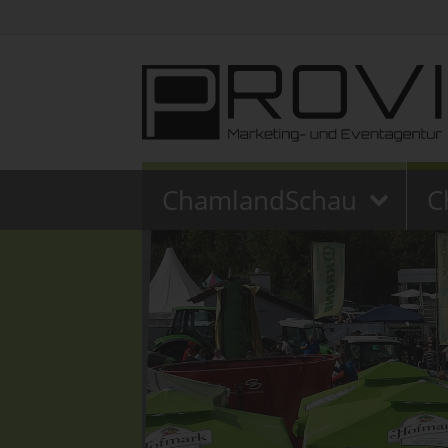
ChamlandSchau
C