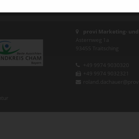
provi Marketing- un
Asternweg 1a
93455 Traitsching
+49 9974 9030320
+49 9974 9032321
roland.dachauer@prov
ntur