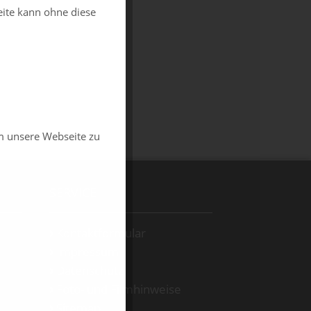
eite kann ohne diese
m unsere Webseite zu
SERVICE
Kontaktformular
Impressum
Datenschutz
Foto- und Filmhinweise
Sitemap