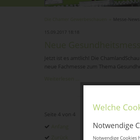
Die Chamer Gewerbeschauen
Messe-News
15.09.2017 18:18
Neue Gesundheitsmess
Jetzt ist es amtlich! Die ChamlandSch
neue Fachmesse zum Thema Gesundheit,
Weiterlesen …
Welche Cook
Seite 4 von 4
Notwendige C
Anfang
Zurück
Notwendige Cookies h