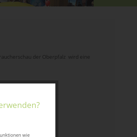
braucherschau der Oberpfalz wird eine
 verwenden?
funktionen wie