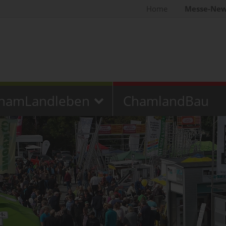
Home
Messe-Ne
hamLandleben
ChamlandBau