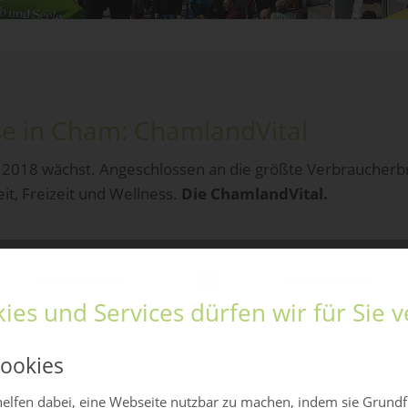
e in Cham: ChamlandVital
au 2018 wächst. Angeschlossen an die größte Verbraucher
 Freizeit und Wellness.
Die ChamlandVital.
ies und Services dürfen wir für Sie
ookies
elfen dabei, eine Webseite nutzbar zu machen, indem sie Grund