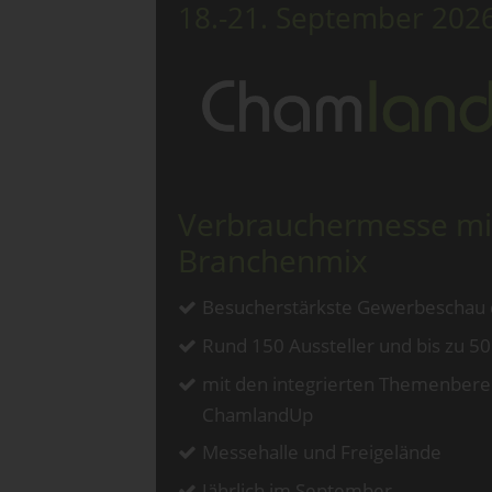
18.-21. September 202
Verbrauchermesse mi
Branchenmix
Besucherstärkste Gewerbeschau 
Rund 150 Aussteller und bis zu 5
mit den integrierten Themenberei
ChamlandUp
Messehalle und Freigelände
Jährlich im September