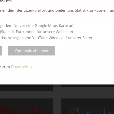
NG vor inoffiziellen Ausstellerverzeich
Mehr Infos zur Betrugsmasche...
enen dem Benutzerkomfort und bieten uns Statistikfunktionen, u
gt dem Nutzer eine Google Maps Karte an)
e Chamland-Messen online - 24/7.
(Statistik Funktionen für unsere Webseite)
 das Anzeigen von YouTube Videos auf unserer Seite)
 um die Uhr präsent!
Optionale ablehnen
en zum
Datenschutz
- die L
e online -