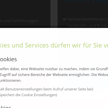
Karrierefachmesse ru
en und Vorführungen
Fachkräfte und Profe
Rund 45 Aussteller
Ausstellungsort: Sta
ies und Services dürfen wir für Sie
Jährlich im Novembe
m unter dem Namen
ookies
Kostenloser Eintritt 
elfen dabei, eine Webseite nutzbar zu machen, indem sie Grund
Zugriff auf sichere Bereiche der Webseite ermöglichen. Die Webs
amlandBau
Mehr Info
funktionieren.
ält Benutzereinstellungen beim Aufruf unserer Seite bei)
peichert die Cookie Einstellungen)
kies