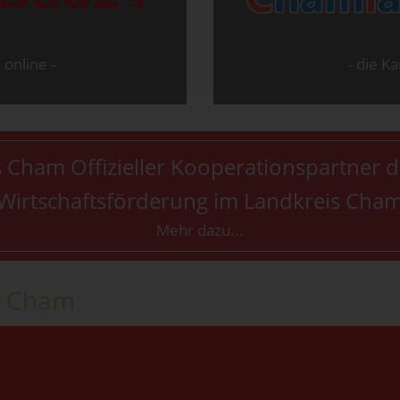
online -
- die K
s Cham Offizieller Kooperationspartner
Wirtschaftsförderung im Landkreis Cha
Mehr dazu...
s Cham