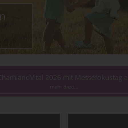
n
•
•
•
•
hamlandVital 2026 mit Messefokustag
mehr dazu...