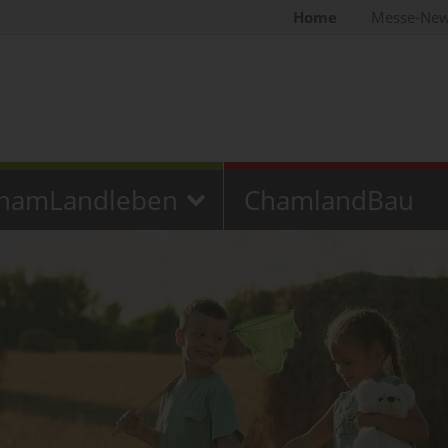
Home
Messe-Ne
hamLandleben
ChamlandBau