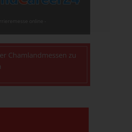
arrieremesse online -
 der Chamlandmessen zu
m