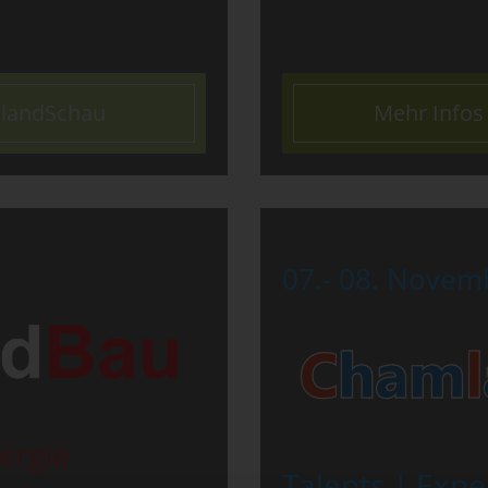
mlandSchau
Mehr Info
07.- 08. Novem
ergie
Talents | Expe