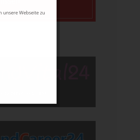
nissen
m unsere Webseite zu
ifestylemesse online -