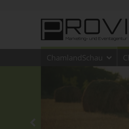
ChamlandSchau
C